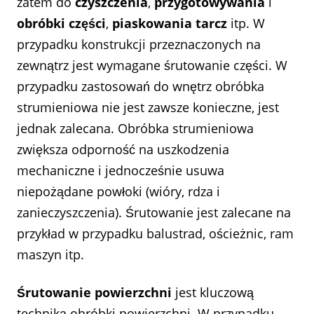
zatem do
czyszczenia
,
przygotowywania
i
obróbki
części
,
piaskowania
tarcz
itp. W
przypadku konstrukcji przeznaczonych na
zewnątrz jest wymagane śrutowanie części. W
przypadku zastosowań do wnętrz obróbka
strumieniowa nie jest zawsze konieczne, jest
jednak zalecana. Obróbka strumieniowa
zwiększa odporność na uszkodzenia
mechaniczne i jednocześnie usuwa
niepożądane powłoki (wióry, rdza i
zanieczyszczenia). Śrutowanie jest zalecane na
przykład w przypadku balustrad, ościeżnic, ram
maszyn itp.
Śrutowanie powierzchni
jest kluczową
techniką obróbki powierzchni. W przypadku