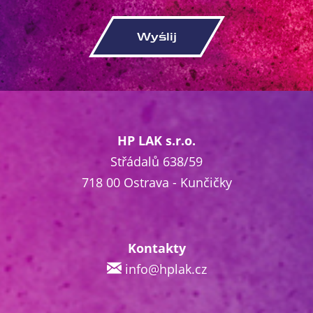
HP LAK s.r.o.
Střádalů 638/59
718 00 Ostrava - Kunčičky
Kontakty
info@hplak.cz