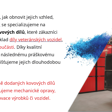
ak obnovit jejich vzhled,
K
se specializujeme na
vových dílů
, které zákazníci
íklad
díly veteránských vozidel
,
oučásti
. Díky kvalitní
 následnému práškovému
jišťujeme jejich dlouhodobou
ě dodaných kovových dílů
šťujeme mechanické opravy,
vace výrobků či vozidel.