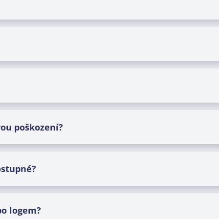
rou poškození?
ostupné?
ebo logem?