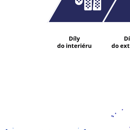
Díly
Dí
do interiéru
do ext