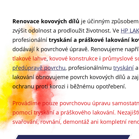
Renovace kovových dílů
je účinným způsobem, j
zvýšit odolnost a prodloužit životnost. Ve
HP LA
profesionální
tryskání a práškové lakování ko
dodávají k povrchové úpravě. Renovujeme např
tlakové lahve
,
kovové konstrukce
i
průmyslové s
předúpravě povrchu
, profesionálnímu
tryskání
a
lakování obnovujeme povrch kovových dílů a za
ochranu proti korozi i běžnému opotřebení.
Provádíme pouze povrchovou úpravu samostatn
pomocí tryskání a práškového lakování. Nezaji
svařování, rovnání, demontáž ani kompletní reno