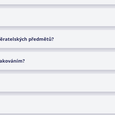
ěratelských předmětů
?
lakováním
?