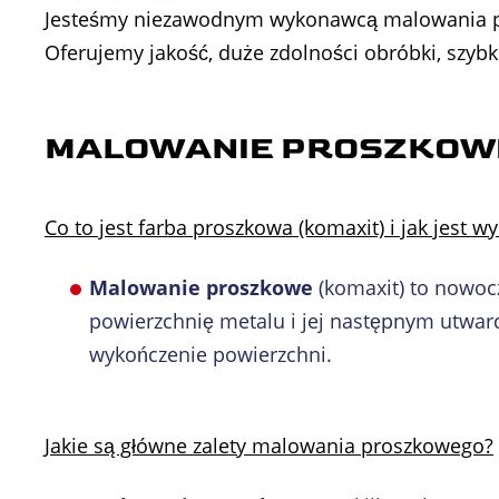
Jesteśmy niezawodnym wykonawcą malowania p
Oferujemy jakość, duże zdolności obróbki, szybk
MALOWANIE PROSZKOW
Co to jest farba proszkowa (komaxit) i jak jes
Malowanie proszkowe
(komaxit) to nowoc
powierzchnię metalu i jej następnym utwardz
wykończenie powierzchni.
Jakie są główne zalety malowania proszkowego?