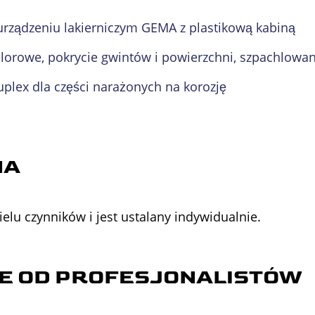
urządzeniu lakierniczym GEMA z plastikową kabiną
olorowe, pokrycie gwintów i powierzchni, szpachlowa
lex dla części narażonych na korozję
NA
elu czynników i jest ustalany indywidualnie.
E
OD PROFESJONALISTÓW