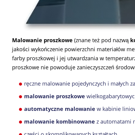
Malowanie proszkowe
(znane też pod nazwą
k
jakości wykończenie powierzchni materiałów m
farby proszkowej i jej utwardzania w temperatur
proszkowe nie powoduje zanieczyszczeń środow
ręczne malowanie pojedynczych i małych 
malowanie proszkowe
wielkogabarytowych
automatyczne malowanie
w kabinie lini
malowanie kombinowane
z automatami m
części o skomplikowanych kształtach