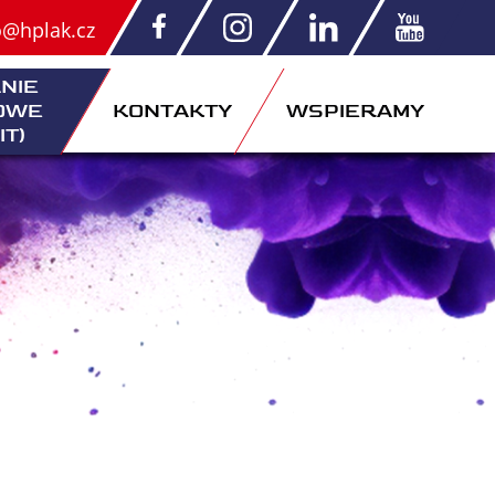
o@hplak.cz
NIE
OWE
KONTAKTY
WSPIERAMY
IT)