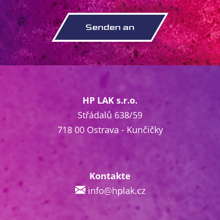
HP LAK s.r.o.
Střádalů 638/59
718 00 Ostrava - Kunčičky
Kontakte
info@hplak.cz