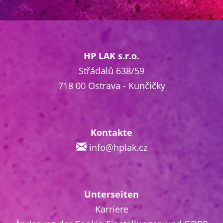
HP LAK s.r.o.
Střádalů 638/59
718 00 Ostrava - Kunčičky
Kontakte
info@hplak.cz
Unterseiten
Karriere