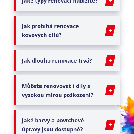
Jaké typy
renovací
nabízíte?
Jak probíhá
renovace
kovových dílů
?
Jak dlouho
renovace
trvá?
Můžete
renovovat
i díly s
vysokou mírou poškození?
Jaké barvy a povrchové
úpravy jsou dostupné?