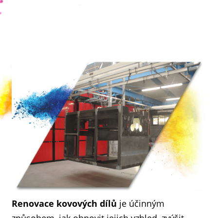
Renovace kovových dílů
je účinným