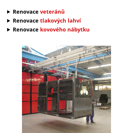
Renovace
veteránů
Renovace
tlakových lahví
Renovace
kovového nábytku