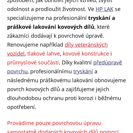
způsobem, jak obnovit jejich vzhled, zvýšit
odolnost a prodloužit životnost. Ve
HP LAK
se
specializujeme na profesionální
tryskání a
práškové lakování kovových dílů
, které
zákazníci dodávají k povrchové úpravě.
Renovujeme například
díly veteránských
vozidel
,
tlakové lahve
,
kovové konstrukce
i
průmyslové součásti
. Díky kvalitní
předúpravě
povrchu
, profesionálnímu
tryskání
a
následnému práškovému lakování obnovujeme
povrch kovových dílů a zajišťujeme jejich
dlouhodobou ochranu proti korozi i běžnému
opotřebení.
Provádíme pouze povrchovou úpravu
samostatně dodaných kovových dílů pomocí