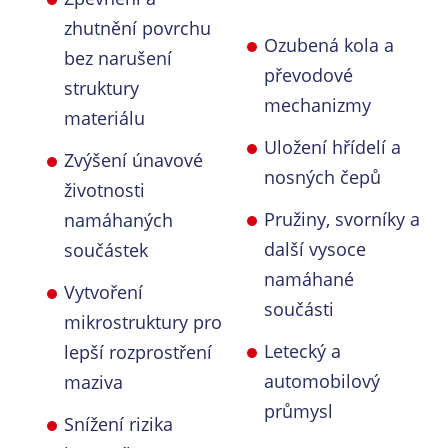
zhutnění povrchu
Ozubená kola a
bez narušení
převodové
struktury
mechanizmy
materiálu
Uložení hřídelí a
Zvýšení únavové
nosných čepů
životnosti
Pružiny, svorníky a
namáhaných
další vysoce
součástek
namáhané
Vytvoření
součásti
mikrostruktury pro
Letecký a
lepší rozprostření
automobilový
maziva
průmysl
Snížení rizika