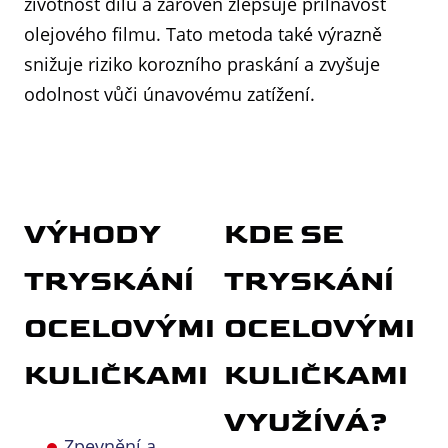
životnost dílů a zároveň zlepšuje přilnavost
olejového filmu. Tato metoda také výrazně
snižuje riziko korozního praskání a zvyšuje
odolnost vůči únavovému zatížení.
VÝHODY
KDE SE
TRYSKÁNÍ
TRYSKÁNÍ
OCELOVÝMI
OCELOVÝMI
KULIČKAMI
KULIČKAMI
VYUŽÍVÁ?
Zpevnění a