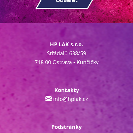
HP LAK s.r.o.
Střádalů 638/59
718 00 Ostrava - Kunčičky
Kontakty
info@hplak.cz
Podstránky